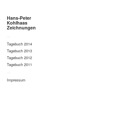
dima
August 2011 b
Hans-Peter
Kohlhaas
Fraenzi
Zeichnungen
Peggy Lee
—
Tagebuch 2014
Kalkulation
Tagebuch 2013
Butter
Tagebuch 2012
3 Boys
Tagebuch 2011
—
Frau 1
Impressum
Frau 2
Frau 3
Sex Pistols
Borremans
Gummipferd